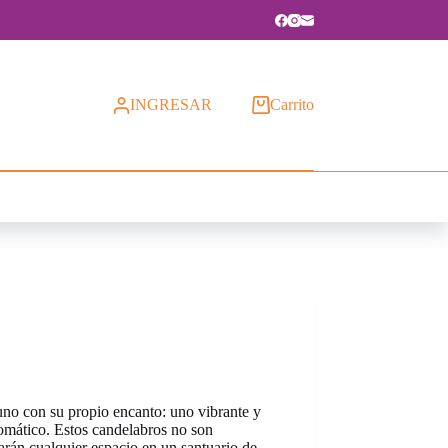
INGRESAR
Carrito
uno con su propio encanto: uno vibrante y
romático. Estos candelabros no son
rán cualquier espacio en un santuario de