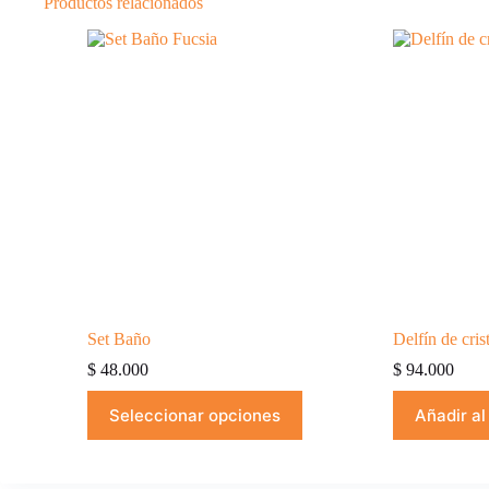
Productos relacionados
Set Baño
Delfín de cris
$
48.000
$
94.000
Este
Seleccionar opciones
Añadir al
producto
tiene
múltiples
variantes.