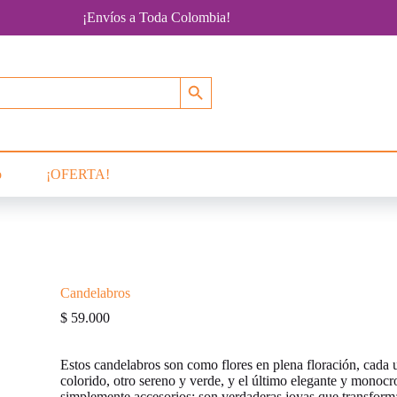
¡Envíos a Toda Colombia!
Botón de búsqueda
o
¡OFERTA!
Candelabros
$
59.000
Estos candelabros son como flores en plena floración, cada 
colorido, otro sereno y verde, y el último elegante y monoc
simplemente accesorios; son verdaderas joyas que transforma