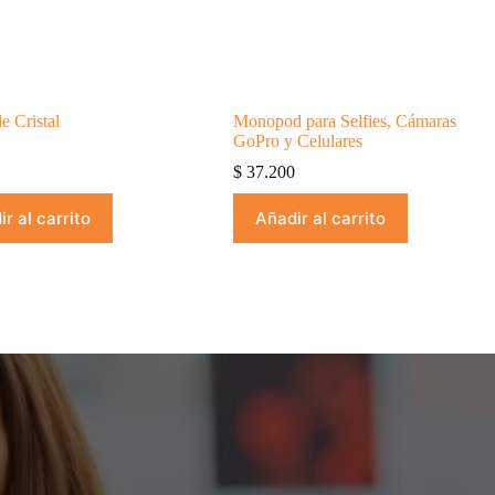
e Cristal
Monopod para Selfies, Cámaras
GoPro y Celulares
0
$
37.200
r al carrito
Añadir al carrito