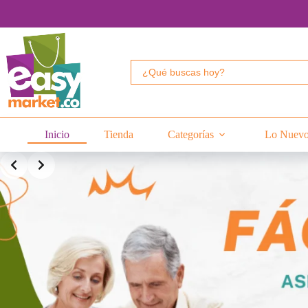
Saltar
al
contenido
Buscar:
Inicio
Tienda
Categorías
Lo Nuev