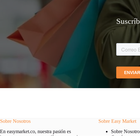
Suscríb
Sobre Nosotros
Sobre Easy Market
Sobre Nosotro
En easymarket.co, nuestra pasión es
Contáctenos
hacer que tus compras en línea sean
más