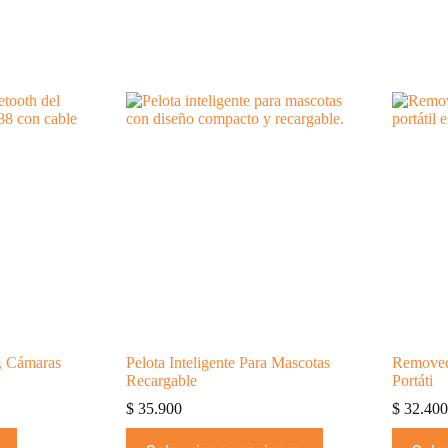
, Cámaras
Pelota Inteligente Para Mascotas
Removed
Recargable
Portáti
$
35.900
$
32.40
Este
Este