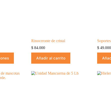
Rinoceronte de cristal
Soportes
ngo
$
84.000
$
49.00
ecios:
iones
Añadir al carrito
Añadi
sde
14.000
sta
39.000