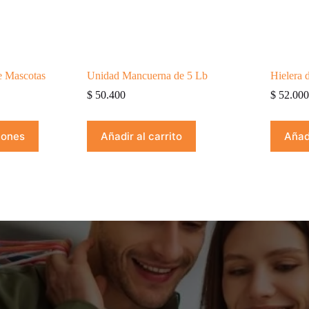
e Mascotas
Unidad Mancuerna de 5 Lb
Hielera d
$
50.400
$
52.00
iones
Añadir al carrito
Añadi