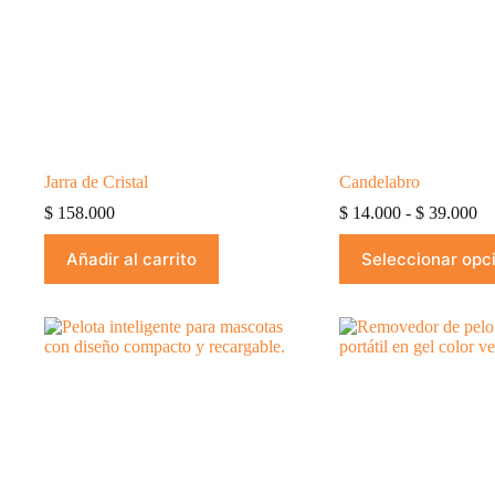
Jarra de Cristal
Candelabro
Ra
$
158.000
$
14.000
-
$
39.000
de
Este
pr
Añadir al carrito
Seleccionar opc
producto
de
tiene
$ 
múltiples
ha
variantes.
$ 
Las
opciones
se
pueden
elegir
en
la
página