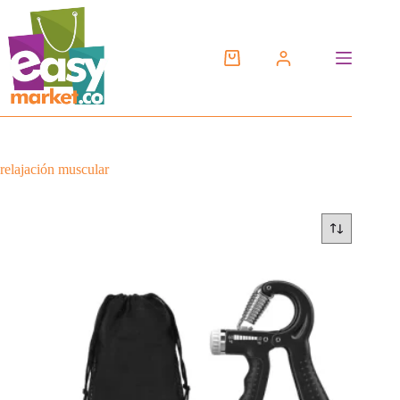
Saltar
al
contenido
relajación muscular