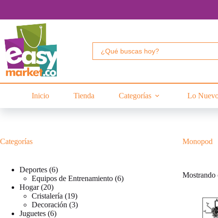
Saltar
al
contenido
Buscar:
Inicio
Tienda
Categorías
Lo Nuev
Categorías
Monopod
6
Deportes
6
Mostrando e
productos
6
Equipos de Entrenamiento
6
20
productos
Hogar
20
productos
19
Cristalería
19
productos
3
Decoración
3
6
productos
Juguetes
6