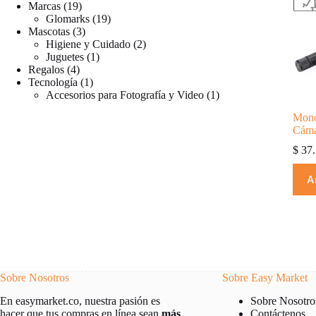
productos
19
Marcas
19
productos
19
Glomarks
19
3
productos
Mascotas
3
productos
2
Higiene y Cuidado
2
1
productos
Juguetes
1
4
producto
Regalos
4
productos
1
Tecnología
1
producto
1
Accesorios para Fotografía y Video
1
producto
Mono
Cáma
$
37.
A
Sobre Nosotros
Sobre Easy Market
Sobre Nosotro
En easymarket.co, nuestra pasión es
Contáctenos
hacer que tus compras en línea sean
más