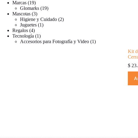
productos
19
Marcas
19
productos
19
Glomarks
19
3
productos
Mascotas
3
productos
2
Higiene y Cuidado
2
1
productos
Juguetes
1
4
producto
Regalos
4
productos
1
Tecnología
1
producto
1
Accesorios para Fotografía y Video
1
producto
Kit d
Cerr
$
23.
A