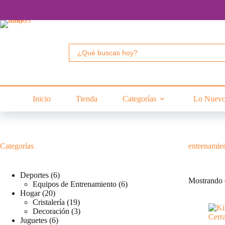
Saltar
al
contenido
Buscar:
Inicio
Tienda
Categorías
Lo Nuev
Categorías
entrenamien
6
Deportes
6
Mostrando e
productos
6
Equipos de Entrenamiento
6
20
productos
Hogar
20
productos
19
Cristalería
19
productos
3
Decoración
3
6
productos
Juguetes
6