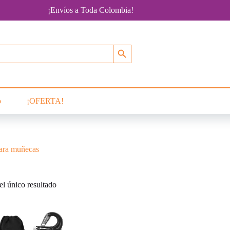
¡Envíos a Toda Colombia!
Botón de búsqueda
o
¡OFERTA!
para muñecas
l único resultado