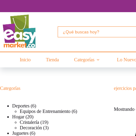
Saltar
al
contenido
Buscar:
Inicio
Tienda
Categorías
Lo Nuev
Categorías
ejercicios 
6
Deportes
6
Mostrando e
productos
6
Equipos de Entrenamiento
6
20
productos
Hogar
20
productos
19
Cristalería
19
productos
3
Decoración
3
6
productos
Juguetes
6