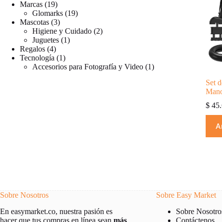
productos
19
Marcas
19
productos
19
Glomarks
19
3
productos
Mascotas
3
productos
2
Higiene y Cuidado
2
1
productos
Juguetes
1
4
producto
Regalos
4
productos
1
Tecnología
1
producto
1
Accesorios para Fotografía y Video
1
producto
Set d
Mano
$
45.
A
Sobre Nosotros
Sobre Easy Market
Sobre Nosotro
En easymarket.co, nuestra pasión es
Contáctenos
hacer que tus compras en línea sean
más