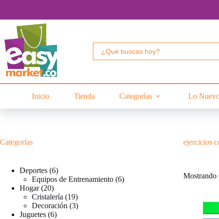
Saltar
al
contenido
Buscar:
Inicio
Tienda
Categorías
Lo Nuev
Categorías
ejercicios 
6
Deportes
6
Mostrando e
productos
6
Equipos de Entrenamiento
6
20
productos
Hogar
20
productos
19
Cristalería
19
productos
3
Decoración
3
6
productos
Juguetes
6