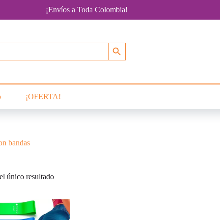
¡Envíos a Toda Colombia!
Botón de búsqueda
o
¡OFERTA!
con bandas
l único resultado