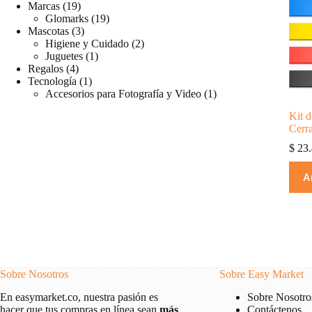
productos
19
Marcas
19
productos
19
Glomarks
19
3
productos
Mascotas
3
productos
2
Higiene y Cuidado
2
1
productos
Juguetes
1
4
producto
Regalos
4
productos
1
Tecnología
1
producto
1
Accesorios para Fotografía y Video
1
producto
Kit d
Cerr
$
23.
A
Sobre Nosotros
Sobre Easy Market
Sobre Nosotro
En easymarket.co, nuestra pasión es
Contáctenos
hacer que tus compras en línea sean
más