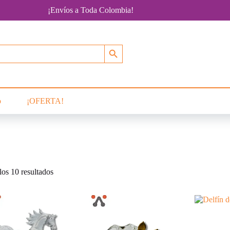
¡Envíos a Toda Colombia!
Botón de búsqueda
o
¡OFERTA!
Ordenado
os 10 resultados
por
popularidad