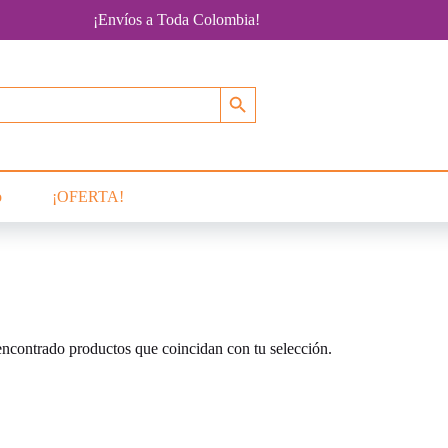
¡Envíos a Toda Colombia!
Botón de búsqueda
o
¡OFERTA!
ncontrado productos que coincidan con tu selección.