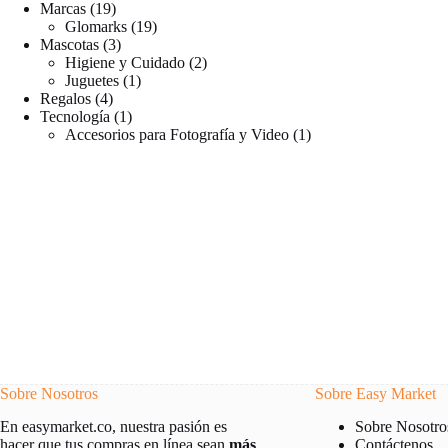
productos
19
Marcas
19
productos
19
Glomarks
19
3
productos
Mascotas
3
productos
2
Higiene y Cuidado
2
1
productos
Juguetes
1
4
producto
Regalos
4
productos
1
Tecnología
1
producto
1
Accesorios para Fotografía y Video
1
producto
Sobre Nosotros
Sobre Easy Market
Sobre Nosotro
En easymarket.co, nuestra pasión es
Contáctenos
hacer que tus compras en línea sean
más