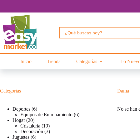
Saltar
al
contenido
Buscar:
Inicio
Tienda
Categorías
Lo Nuev
Categorías
Dama
6
Deportes
6
No se han e
productos
6
Equipos de Entrenamiento
6
20
productos
Hogar
20
productos
19
Cristalería
19
productos
3
Decoración
3
6
productos
Juguetes
6